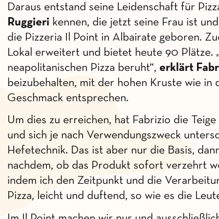
Daraus entstand seine Leidenschaft für Pizza,
Ruggieri
kennen, die jetzt seine Frau ist un
die Pizzeria Il Point in Albairate geboren. 
Lokal erweitert und bietet heute 90 Plätze. 
neapolitanischen Pizza beruht“,
erklärt Fab
beizubehalten, mit der hohen Kruste wie in 
Geschmack entsprechen.
Um dies zu erreichen, hat Fabrizio die Teig
und sich je nach Verwendungszweck untersch
Hefetechnik. Das ist aber nur die Basis, da
nachdem, ob das Produkt sofort verzehrt we
indem ich den Zeitpunkt und die Verarbeitu
Pizza, leicht und duftend, so wie es die Leut
Im Il Point machen wir nur und ausschließlic