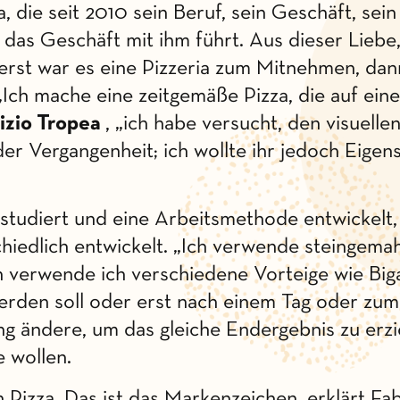
 die seit 2010 sein Beruf, sein Geschäft, sein 
d das Geschäft mit ihm führt. Aus dieser Lieb
Zuerst war es eine Pizzeria zum Mitnehmen, da
„Ich mache eine zeitgemäße Pizza, die auf ein
rizio
Tropea
, „ich habe versucht, den visuelle
der Vergangenheit; ich wollte ihr jedoch Eige
e studiert und eine Arbeitsmethode entwickelt
iedlich entwickelt. „Ich verwende steingemah
nn verwende ich verschiedene Vorteige wie Big
rden soll oder erst nach einem Tag oder zum 
ng ändere, um das gleiche Endergebnis zu er
e wollen.
h Pizza. Das ist das Markenzeichen, erklärt Fa