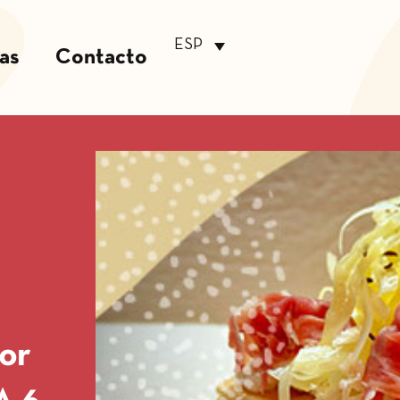
ESP
tas
Contacto
por