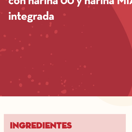
con harina 00 y harina MI
integrada
Ingredientes