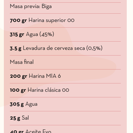
Masa previa: Biga
700 gr
Harina superior 00
315 gr
Agua (45%)
3.5 g
Levadura de cerveza seca (0,5%)
Masa final
200 gr
Harina MIA 6
100 gr
Harina clásica 00
305 g
Agua
25 g
Sal
40 gr
Aceite Evo