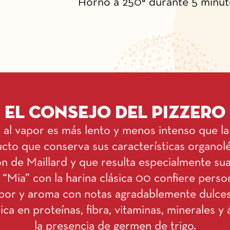
Horno a 250° durante 5 minut
El consejo del pizzero
al vapor es más lento y menos intenso que la 
cto que conserva sus características organolép
ión de Maillard y que resulta especialmente su
 “Mia” con la harina clásica 00 confiere perso
abor y aroma con notas agradablemente dulces
ica en proteínas, fibra, vitaminas, minerales y 
la presencia de germen de trigo.