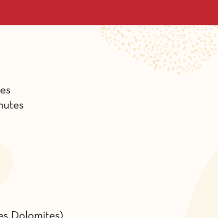
tes
nutes
es Dolomites)