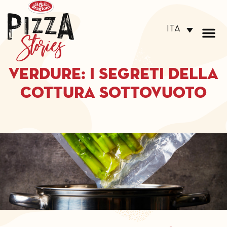
ITA
Verdure: i segreti della
cottura sottovuoto