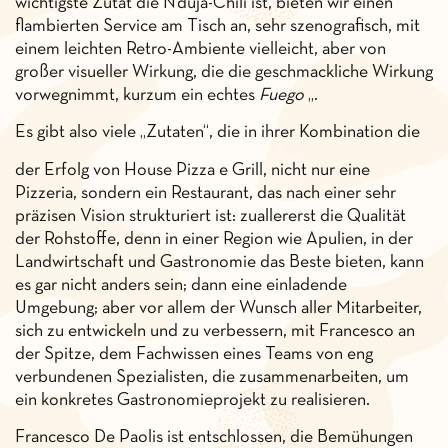
wichtigste Zutat die N’duja-Chili ist, bieten wir einen
flambierten Service am Tisch an, sehr szenografisch, mit
einem leichten Retro-Ambiente vielleicht, aber von
großer visueller Wirkung, die die geschmackliche Wirkung
vorwegnimmt, kurzum ein echtes
Fuego
„.
Es gibt also viele „Zutaten“, die in ihrer Kombination die
der Erfolg von House Pizza e Grill, nicht nur eine
Pizzeria, sondern ein Restaurant, das nach einer sehr
präzisen Vision strukturiert ist: zuallererst die Qualität
der Rohstoffe, denn in einer Region wie Apulien, in der
Landwirtschaft und Gastronomie das Beste bieten, kann
es gar nicht anders sein; dann eine einladende
Umgebung; aber vor allem der Wunsch aller Mitarbeiter,
sich zu entwickeln und zu verbessern, mit Francesco an
der Spitze, dem Fachwissen eines Teams von eng
verbundenen Spezialisten, die zusammenarbeiten, um
ein konkretes Gastronomieprojekt zu realisieren.
Francesco De Paolis ist entschlossen, die Bemühungen