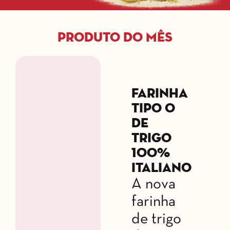
Produto do mês
Farinha
tipo 0
de
trigo
100%
italiano
A nova
farinha
de trigo