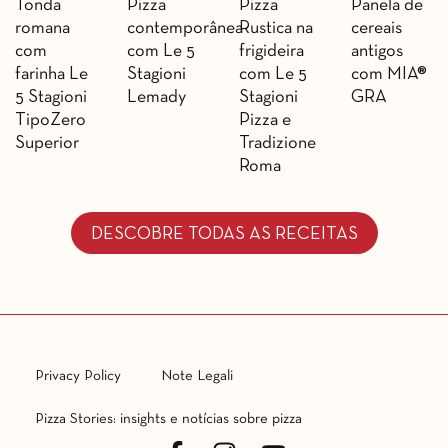
Tonda
Pizza
Pizza
Panela de
romana
contemporânea
Rustica na
cereais
com
com Le 5
frigideira
antigos
farinha Le
Stagioni
com Le 5
com MIA®
5 Stagioni
Lemady
Stagioni
GRA
TipoZero
Pizza e
Superior
Tradizione
Roma
DESCOBRE TODAS AS RECEITAS
Privacy Policy
Note Legali
Pizza Stories: insights e notícias sobre pizza