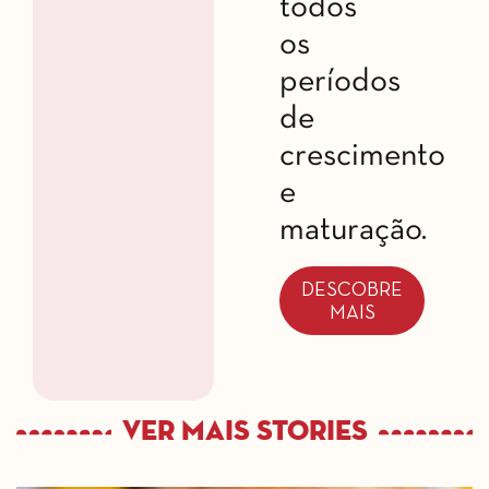
todos
os
períodos
de
crescimento
e
maturação.
DESCOBRE
MAIS
Ver mais Stories