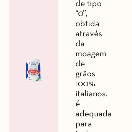
de tipo
“0”,
obtida
através
da
moagem
de
grãos
100%
italianos,
é
adequada
para