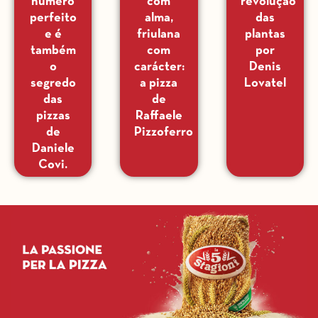
número
com
revolução
perfeito
alma,
das
e é
friulana
plantas
também
com
por
o
carácter:
Denis
segredo
a pizza
Lovatel
das
de
pizzas
Raffaele
de
Pizzoferro
Daniele
Covi.