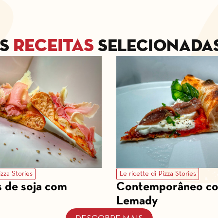
receitas
as
selecionadas
izza Stories
Le ricette di Pizza Stories
s de soja com
Contemporâneo c
a
Lemady