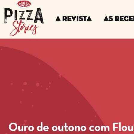
A revista
As Rece
Ouro de outono com Flou