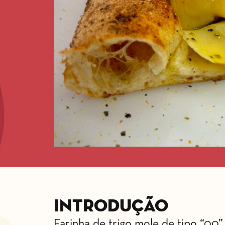
Introdução
Farinha de trigo mole de tipo “00”