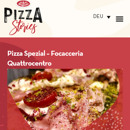
DEU
Pizza Spezial – Focacceria
Quattrocentro