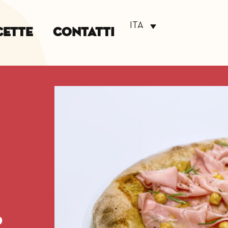
ITA
cette
Contatti
o