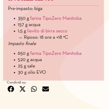
Pre-impasto: biga
350 g
farina TipoZero Manitoba
157 g acqua
1,5 g
lievito di birra secco
→ Riposo: 18 ore a +18 °C
Impasto finale
650 g
farina TipoZero Manitoba
520 g acqua
25 g sale
30 g olio EVO
Condividi su: