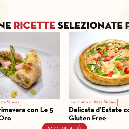
ricette
ne
selezionate p
izza Stories
Le ricette di Pizza Stories
rimavera con Le 5
Delicata d’Estate c
 Oro
Gluten Free